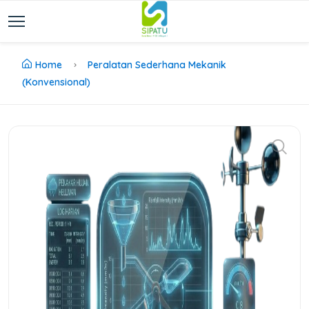
Home
Peralatan Sederhana Mekanik
(Konvensional)